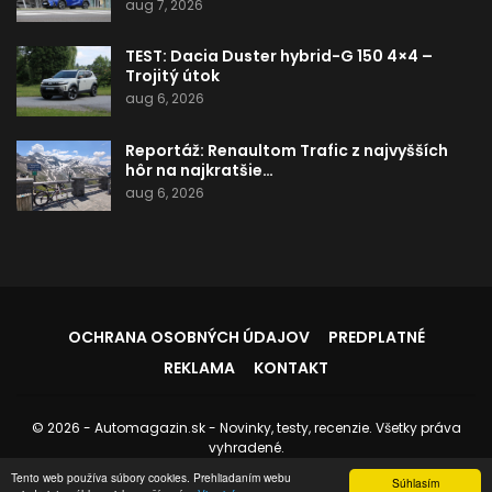
aug 7, 2026
TEST: Dacia Duster hybrid-G 150 4×4 –
Trojitý útok
aug 6, 2026
Reportáž: Renaultom Trafic z najvyšších
hôr na najkratšie…
aug 6, 2026
OCHRANA OSOBNÝCH ÚDAJOV
PREDPLATNÉ
REKLAMA
KONTAKT
© 2026 - Automagazin.sk - Novinky, testy, recenzie. Všetky práva
vyhradené.
Stránku spravuje:
Instedo.com
Tento web používa súbory cookies. Prehliadaním webu
Súhlasím