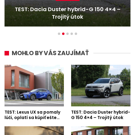
TEST: Dacia Duster hybrid-G 150 4×4 –
Trojitý útok
MOHLO BY VÁS ZAUJÍMAŤ
TEST: Lexus UX sa pomaly
TEST: Dacia Duster hybrid-
lúči, oplatí sa kúpiť ešte…
G 150 4×4 – Trojitý útok